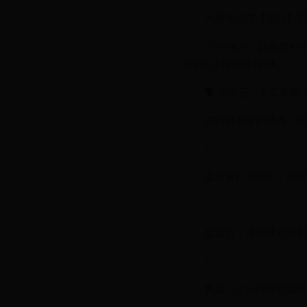
大胆地点击【退订】或
💡 小技巧：如果在
在24小时内得到解决。
🗣️ 方法三：人工客
遇到搞不定的情况，比
•
直接拨打 10086，
•
接通后，清晰地向客服
•
客服一定会向你核实身