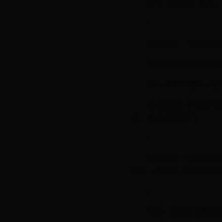
月中（6-25日）取
•
月底取消：一般次月生
最稳妥的做法是在操作
Q2：套餐取消后，我
👉 真相是：如果你
态。在这种状态下：
•
移动/联通：通常会自
电话，看图片、视频会非常
•
电信：甚至可能直接停