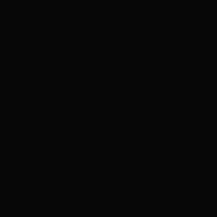
用户
通记录
通
时