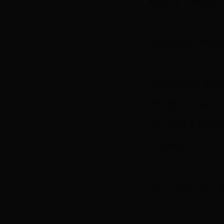
📲 方法五：微信公
•
在微信里关注“中国移动1
•
在对话框里输入“取消
❓ 取消后，你可能会
Q1：取消套餐后，我
👉 分情况：
•
月初（1-5日）取消
•