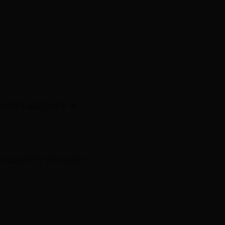
式。
动降为基础的“保号”状
只能收发微信文字消息和接打