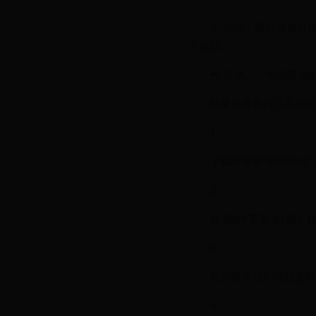
⚠️ 注意：部分省份
下就好。
📲 方法二：中国移动
如果你喜欢自己点点按
1.
下载并登录“中国移动”
2.
在“我的”页面里找到
3.
在列表中找到你想要取
4.