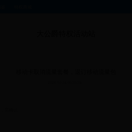
图鉴
特权商城
大公爵特权活动站
移动卡取消流量套餐，退订移动流量包
2025-10-24 05:25:28
，需确认