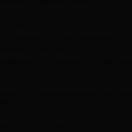
消：费用会按天折算，剩余流量通常也可用到月底。
效，当月套餐不变。
前，直接向客服或营业厅工作人员确认清楚生效规则和费用结算方
的网速会变慢吗？手机还能上网吗？
取消的是主要的流量套餐，又没有办理新的套餐，你的手机服务通常会自
动变为3元保号套餐，上网速度会被限速至128Kbps，这速度基本上
困难。📶
止上网功能，需要你主动申请最低档位的保号套餐。