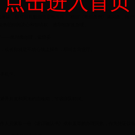
点击进入首页
留或推诿，你可以礼貌但坚定地引用：“根据《电信条例》第38条，用
样能表明你的决心和知情权，通常能加速办理。
业厅——面对面办理，最稳妥
，或者你就是不放心线上操作，那就去营业厅。
手机卡。
避开月底和周末的高峰期，节省排队时间。
作人员索取一份《退订确认书》或有盖章的办理回执，作为凭证以