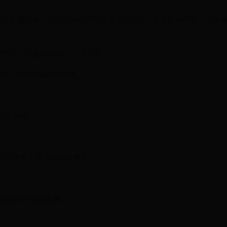
可能有专属指令，比如广东用户可能是 TDLLTC。如果指令不对，系
APP——可视化操作，一目了然
按，APP是最好的选择。
官方APP。
【已订业务】或【我的套餐】。
消的那个流量套餐。