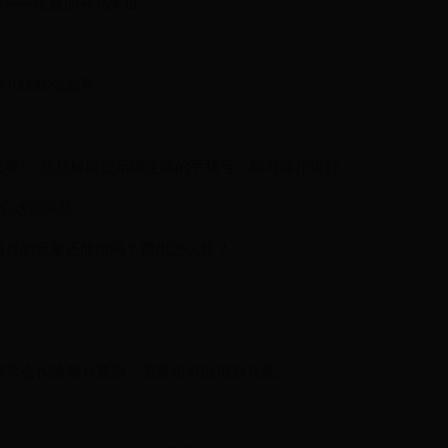
众号——便捷的补充渠道
0086”公众号。
套餐”，然后根据提示绑定你的手机号，即可操作退订。
关心这些问题
当月的流量还能用吗？费用怎么算？
：通常会扣除整月费用，流量也可以用到月底。