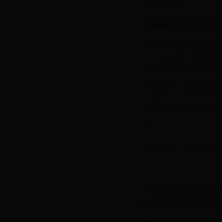
微信公众号
习惯使用微信的用户
在常用平台内完成操作
功能可能不如APP全面
✨ 方法一：短信退订—
对于追求效率的朋友，
•
通用指令：尝试编辑短信
•
备用方案：如果通用指令
示，回复对应业务的序号即
•