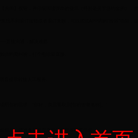
【关闭】按钮，并仔细阅读弹出的提示（特别是关于违约金的），
APP里找不到退订按钮或者退订失败，可以试试APP内的“投诉”功能
服——直接沟通，解决难题
如合约期纠纷，打个电话最直接。
根据语音提示转接人工服务。
说明你的需求：“你好，我需要取消[你的套餐名称]。”
份信息，请准备好机主身份证号码等相关信息。