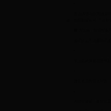
•
💪 如果客服试图挽
务，包括解除合同。” 这
🏢 方法四：线下营
如果以上方法都行不通
•
带上你的身份证原件和
•
建议在工作日上午去，
•
办理完成后，最好向工