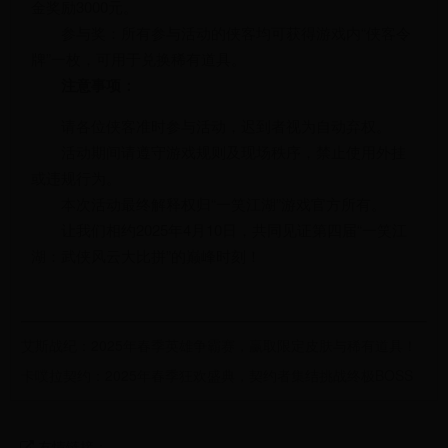
金奖励3000元。
参与奖：所有参与活动的侠客均可获得游戏内“侠客令
牌”一枚，可用于兑换稀有道具。
注意事项：
请各位侠客准时参与活动，迟到者视为自动弃权。
活动期间请遵守游戏规则及现场秩序，禁止使用外挂
或违规行为。
本次活动最终解释权归“一笑江湖”游戏官方所有。
让我们相约2025年4月10日，共同见证第四届“一笑江
湖：武侠风云大比拼”的巅峰时刻！
艾斯战纪：2025年春季英雄争霸赛，赢取限定皮肤与稀有道具！
卡噗拉契约：2025年春季狂欢盛典，契约者集结挑战终极BOSS
友情链接：