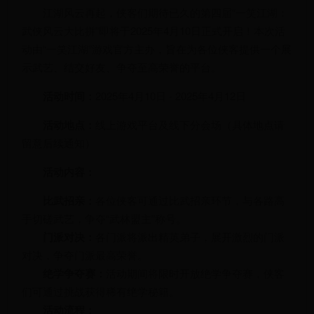
江湖风云再起，侠客们期待已久的第四届“一笑江湖：
武侠风云大比拼”即将于2025年4月10日正式开启！本次活
动由“一笑江湖”游戏官方主办，旨在为各位侠客提供一个展
示武艺、结交好友、争夺至高荣誉的平台。
活动时间：
2025年4月10日 - 2025年4月12日
活动地点：
线上游戏平台及线下分会场（具体地点请
留意后续通知）
活动内容：
比武招亲：
各位侠客可通过比武招亲环节，与各路高
手切磋武艺，争夺“武林盟主”称号。
门派对决：
各门派将派出精英弟子，展开激烈的门派
对决，争夺门派最高荣誉。
绝学争夺赛：
活动期间将限时开放绝学争夺赛，侠客
们可通过挑战获得稀有绝学秘籍。
活动流程：