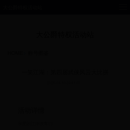
大公爵特权活动站
大公爵特权活动站
HOME
>
称号图鉴
一笑江湖：第四届武侠风云大比拼
2025-04-10 23:41:07
活动详情
亲爱的江湖侠客们：