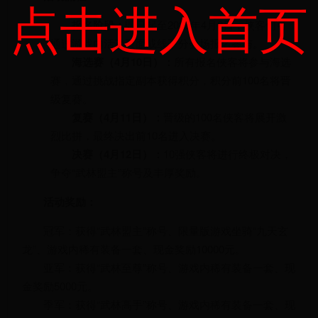
点击进入首页
报名阶段：
即日起至2025年4月9日，侠客们可
通过游戏内活动页面或线下分会场报名参与。
海选赛（4月10日）：
所有报名侠客将参与海选
赛，通过挑战指定副本获得积分，积分前100名将晋
级复赛。
复赛（4月11日）：
晋级的100名侠客将展开激
烈比拼，最终决出前10名进入决赛。
决赛（4月12日）：
10强侠客将进行终极对决，
争夺“武林盟主”称号及丰厚奖励。
活动奖励：
冠军：获得“武林盟主”称号、限量版游戏坐骑“九天玄
龙”、游戏内稀有装备一套、现金奖励10000元。
亚军：获得“武林至尊”称号、游戏内稀有装备一套、现
金奖励5000元。
季军：获得“武林高手”称号、游戏内稀有装备一套、现