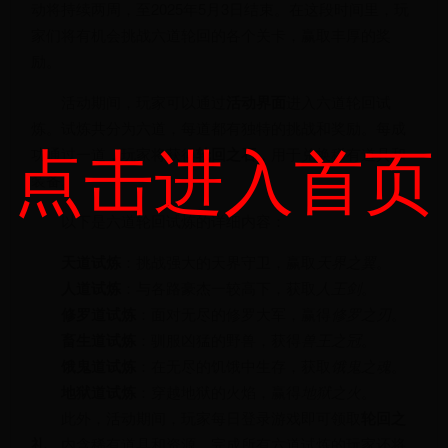
动将持续两周，至2025年5月3日结束。在这段时间里，玩
家们将有机会挑战六道轮回的各个关卡，赢取丰厚的奖
励。
活动期间，玩家可以通过
活动界面
进入六道轮回试
炼。试炼共分为六道，每道都有独特的挑战和奖励。每成
点击进入首页
功通过一道，玩家将获得
轮回之石
，用于兑换稀有道具和
装备。
以下是六道轮回试炼的详细内容：
天道试炼
：挑战强大的天界守卫，赢取
天界之翼
。
人道试炼
：与各路豪杰一较高下，获取
人王剑
。
修罗道试炼
：面对无尽的修罗大军，赢得
修罗之刃
。
畜生道试炼
：驯服凶猛的野兽，获得
兽王之冠
。
饿鬼道试炼
：在无尽的饥饿中生存，获取
饿鬼之魂
。
地狱道试炼
：穿越地狱的火焰，赢得
地狱之火
。
此外，活动期间，玩家每日登录游戏即可领取
轮回之
礼
，内含稀有道具和资源。完成所有六道试炼的玩家还将