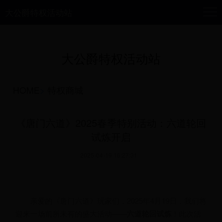
大公爵特权活动站
大公爵特权活动站
HOME
>
特权商城
《唐门六道》2025春季特别活动：六道轮回
试炼开启
2025-04-19 16:27:31
亲爱的《唐门六道》玩家们，2025年4月19日，我们将
迎来一场前所未有的盛大活动——
六道轮回试炼
！此次活