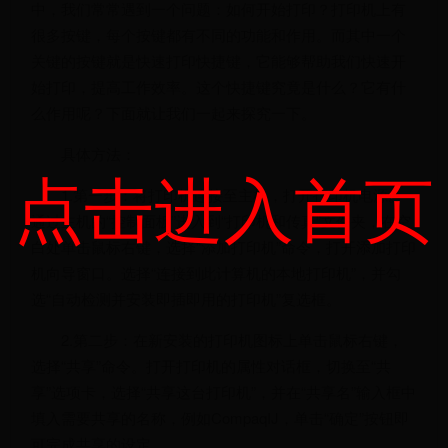
中，我们常常遇到一个问题：如何开始打印？打印机上有
很多按键，每个按键都有不同的功能和作用。而其中一个
关键的按键就是快速打印快捷键，它能够帮助我们快速开
始打印，提高工作效率。这个快捷键究竟是什么？它有什
么作用呢？下面就让我们一起来探究一下。
具体方法：
点击进入首页
1.第一步：将打印机连接至主机，打开打印机电源。
通过主机的“控制面板”进入到“打印机和传真”文件夹，在空
白处单击鼠标右键，选择“添加打印机”命令，打开添加打印
机向导窗口。选择“连接到此计算机的本地打印机”，并勾
选“自动检测并安装即插即用的打印机”复选框。
2.第二步：在新安装的打印机图标上单击鼠标右键，
选择“共享”命令。打开打印机的属性对话框，切换至“共
享”选项卡，选择“共享这台打印机”，并在“共享名”输入框中
填入需要共享的名称，例如CompaqIJ，单击“确定”按钮即
可完成共享的设定