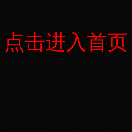
洁干燥，定期疏通下水道，避免积水；在庭院种植薄荷、
薰衣草等具有驱虫作用的植物，散发的气味可驱赶蠓虫；
安装细密的纱窗，阻止蠓虫飞入室内。
点击进入首页
物理防治方面，除了使用粘虫板和灭蚊灯，还可以在
户外活动时，穿着长袖长裤，减少皮肤暴露；喷涂含有避
蚊胺、驱蚊酯成分的驱虫剂，形成防护屏障。对于室内的
蠓虫，可使用电蚊拍直接捕杀。
化学防治需谨慎操作。可选用合适的杀虫剂进行空间
喷洒或滞留喷洒，但要严格按照使用说明，做好个人防
护，避免药剂接触皮肤和口鼻。也可以在蠓虫繁殖高峰
期，对其栖息地进行药物处理，降低种群数量。
此外，生物防治也是一种绿色环保的方法，利用蠓虫
的天敌，如某些捕食性昆虫、鱼类，进行生态控制，实现
环境友好型的蠓虫治理。通过多种方法结合，既能有效消
杀蠓虫，又能保障家人和宠物的健康安全。返回搜狐，查