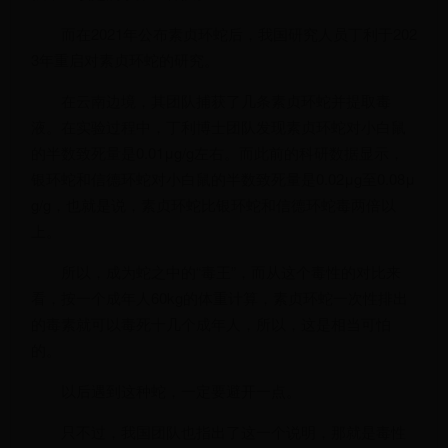
而在2021年公布素贞环蛇后，我国研究人员丁利于202
3年重启对素贞环蛇的研究。
在云南边境，其团队捕获了几条素贞环蛇并提取毒
液。在实验过程中，丁利博士团队发现素贞环蛇对小白鼠
的半数致死量是0.01μg/g左右。而此前的科研数据显示，
银环蛇和信德环蛇对小白鼠的半数致死量是0.02μg至0.08μ
g/g，也就是说，素贞环蛇比银环蛇和信德环蛇毒两倍以
上。
所以，成为蛇之中的“毒王”，而从这个毒性的对比来
看，按一个成年人60kg的体重计算，素贞环蛇一次性排出
的毒素就可以毒死十几个成年人，所以，这是相当可怕
的。
以后遇到这种蛇，一定要避开一点。
只不过，我国团队也指出了这一个说明，那就是毒性