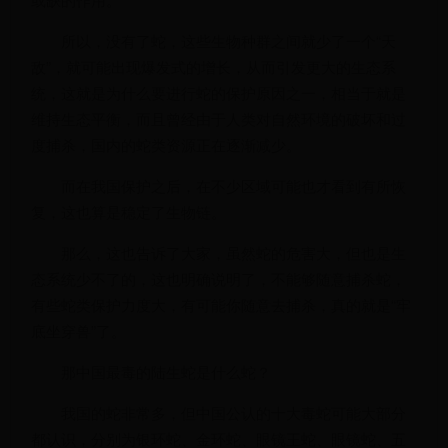
所以，没有了蛇，这些生物种群之间就少了一个“天
敌”，就可能出现爆发式的增长，从而引发更大的生态系
统，这就是为什么要进行蛇的保护原因之一，相当于就是
维持生态平衡，而且曾经由于人类对自然环境的破坏和过
度捕杀，国内的蛇类资源正在逐渐减少。
而在我国保护之后，在不少区域可能也才看到有所恢
复，这也算是稳定了生物链。
那么，这也告诉了大家，虽然蛇的危害大，但也是生
态系统少不了的，这也明确说明了，不能够随意捕杀蛇，
有些蛇类保护力度大，有可能你随意去捕杀，真的就是“牢
底坐穿兽”了。
那中国最毒的陆生蛇是什么蛇？
我国的蛇非常多，但中国公认的十大毒蛇可能大部分
都认识，分别为银环蛇、金环蛇、眼镜王蛇、眼镜蛇、五