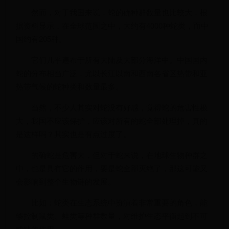
然而，对于我国来说，蛇的确种群数量也比较大，根
据资料显示，在全球范围之中，大约有4000种蛇类，而中
国约有205种。
它们几乎遍布于所有大陆及大部分海洋中。中国国内
蛇的分布相当广泛，尤以长江以南和西南各省区热带和亚
热带气候的蛇种类和数量最多。
当然，不少人其实对蛇没有好感，觉得蛇的危害性极
大，我国不应该保护，应该对所有的蛇全部处理掉，真的
是这样吗？其实也是有点过度了。
的确蛇是危害大，但对于蛇来说，在地球生物种群之
中，也是具有它的作用，要是蛇全部灭绝了，那这可能又
会影响到整个生物链的发展。
比如：蛇类在生态系统中扮演着非常重要的角色，能
够控制鼠类、蛙类等种群数量，对维护生态平衡起到不可
或缺的作用。