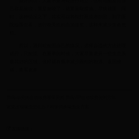
最好的话，大家不要与蛇进行对立，这样可能反而自
己容易被咬，要是被咬了，就要采取措施，尽快就医，同
时，这种情况之下，其实可以将蛇打死或者拍照，到了医
院给医生看，进行相关性的血清注射，这样来减少生命危
机。
所以，遇到蛇按照自己的情况，选择合适的方法处理
就行，只能说，在夏季的时候，大家尽量避开一些生态系
极其好的区域，这样就有概率减少跟蛇的相遇。返回搜
狐，查看更多
腾讯vip关闭自动续费哪里关闭 腾讯VIP自动续费关闭方法
家里出现蠓虫怎么办？科学消杀蠓虫全方案
友情链接：