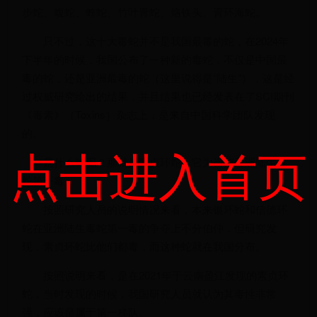
步蛇、蝮蛇、蝰蛇、竹叶青蛇、烙铁头、青环海蛇。
只不过，这十大毒蛇并不是我国最毒的蛇，在2024年
下半年的时候，我国公布了一种新的毒蛇，不仅是中国最
毒的蛇，还是亚洲最毒的蛇（这里说得是“陆生”），这是经
过权威研究给出的结果，并且结果也已经发表在了SCI期刊
《毒素》（Toxins）杂志上，是来自中国科学团队发现
的。
点击进入首页
是什么蛇呢？那就是素贞环蛇，它为当前亚洲陆生毒
蛇第一毒。
按照研究人员的说明情况来看，本来银环蛇和信德环
蛇在亚洲陆生毒蛇第一毒的争夺上不分伯仲，但研究发
现，素贞环蛇比他们都毒，而这种蛇就在我国分布。
按照说明来看，是在2021年于云南盈江发现的素贞环
蛇，当时发现的时候，我国研究人员就认为其毒性非常
强，应该是属于第一梯队。