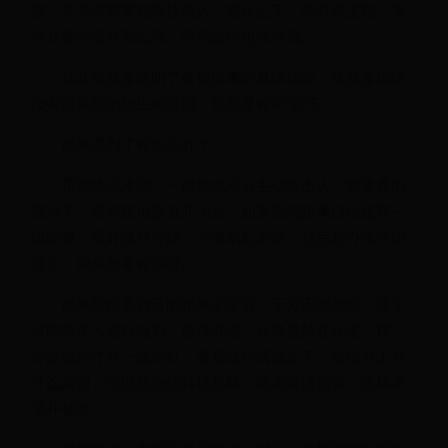
强，并不说明其危险性最大，相比之下，如眼镜王蛇，虽
然其毒性没有那么强，但危险性也非常高。
这其实就是说明了要根据毒的具体情况，这就是现阶
段中国最毒的陆生蛇说明，也就是蛇中“毒王”。
如果遇到了蛇怎么办？
正常情况来说，一般蛇也不会主动攻击人，如果真的
遇到了，那肯定也是避开为主，如果毒蛇距离自己还有一
段距离，最好保持冷静，不要胡乱走动，然后想办法立即
逃走，避免被毒蛇撕咬。
如果蛇距离自己的距离非常近，千万不要恐慌，这个
可能很多人难以做到，但没办法，就像是掉在水里一样，
冷静或许才有一线生机，要是这种情况之下，自己身上有
什么东西，可以想办法转移视线，或者缓慢后退，这样来
避开被咬。